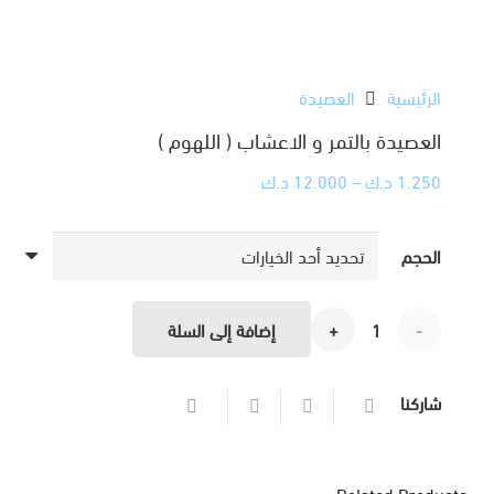
الرئيسية
العصيدة
العصيدة بالتمر و الاعشاب ( اللهوم )
نطاق
1.250
د.ك
–
12.000
د.ك
السعر:
من
الحجم
خلال
كمية
إضافة إلى السلة
العصيدة
شاركنا
بالتمر
و
Related Products