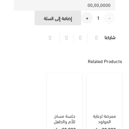
كمية
إضافة إلى السلة
جلسة
شاركنا
مساج
للأم
Related Products
ممرضة لرعاية
جلسة مساج
المولود
للأم والطفل