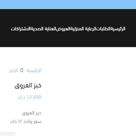
الرئيسية
الطلبات
الرعاية المنزلية
العروض
العناية الصحية
الاشتراكات
الرئيسية
الخبز
خبز العروق
12.000
د.ك
خبز العروق
سعر واحد ١٢ دك