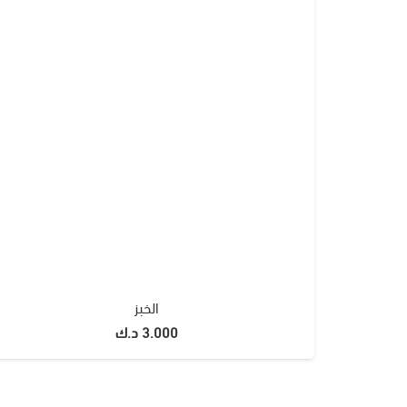
الخبز
3.000
د.ك