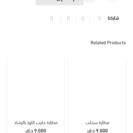
مطارة
شاركنا
حليب
بالاعشاب
Related Products
مطارة سحلب
مطارة حليب اللوز بالرشاد
9.000
د.ك
9.000
د.ك