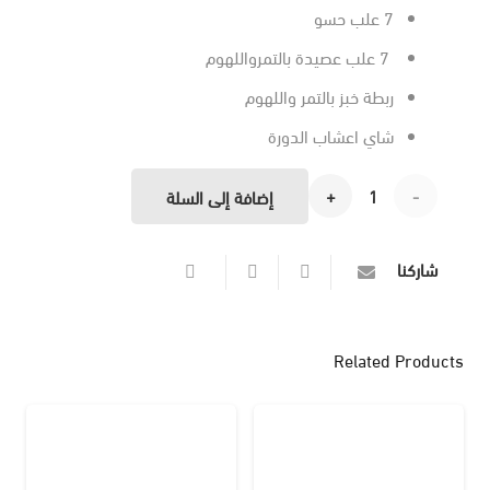
7 علب حسو
7 علب عصيدة بالتمرواللهوم
ربطة خبز بالتمر واللهوم
شاي اعشاب الدورة
كمية
إضافة إلى السلة
عرض
شاركنا
الدورة
الشهرية
Related Products
(1)