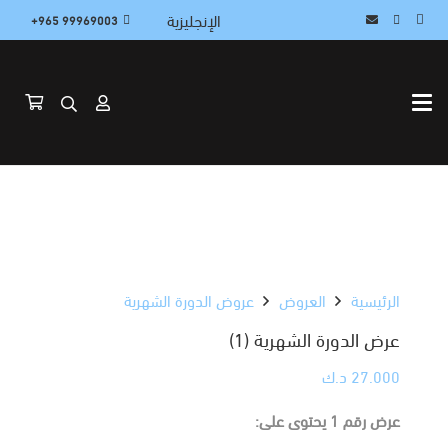
الإنجليزية
99969003 965+
الرئيسية
العروض
عروض الدورة الشهرية
عرض الدورة الشهرية (1)
27.000
د.ك
عرض رقم 1 يحتوى على: