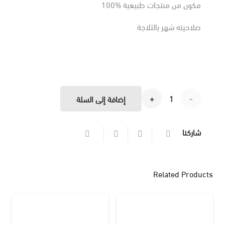
مكون من منتجات طبيعية %100
صلاحيته شهر بالثلاجة
كمية
إضافة إلى السلة
ماسك
شاركنا
البوتوكس
و
Related Products
الفيلر
الطبيعى