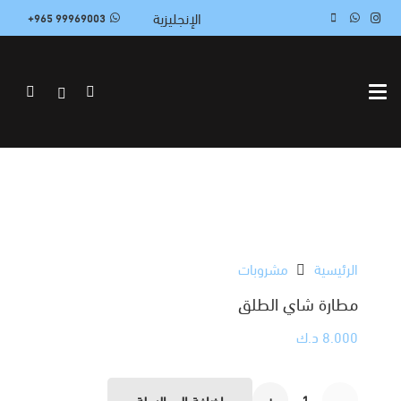
الإنجليزية
99969003 965+
الرئيسية
مشروبات
مطارة شاي الطلق
8.000
د.ك
كمية
إضافة إلى السلة